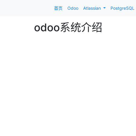
首页
Odoo
Atlassian
PostgreSQL
odoo系统介绍