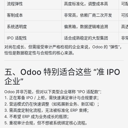
流程弹性
高度标准化，调整成本高
可
客制成本
非常高，依赖厂商二次开发
可
系统透明度
偏黑箱，数据逻辑难追溯
高
IPO 适配性
适合成熟稳定的大型集团
非常
对尚在成长、但需接受审计严格检视的企业来说，Odoo 的 “弹性”，
恰恰是数据稳定性与合规性的核心来源。
五、Odoo 特别适合这些 “准 IPO
企业”
Odoo 并非万能，但对以下类型企业堪称 “IPO 适配款”：
正在筹备 IPO / 上柜，需快速满足审计与合规要求；
营运模式仍在快速调整（如拓展新业务、新区域）；
需高度定制化流程，无法被标准化 ERP 束缚；
不希望 ERP 成为业务成长的瓶颈；
重视审计合规，但不想被系统绑定核心流程。