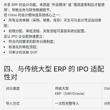
许多 ERP 的会计功能，本质是 “外挂模块” 或 “需高度客制后才能使
用”，导致业务与财务数据脱节。
而 Odoo 的会计模块是系统核心之一：
所有业务单据（采购、销售、库存）天生可与会计凭证自动串
接；
权限分配、审批流程、关账流程可直接系统化配置。
这让 IPO 企业能快速建立：
符合内控要求的职务分离制度；
标准化的审批流程；
可审计的关账 SOP
四、与传统大型 ERP 的 IPO 适配
性对
对比维度
传统大型
Od
ERP（SAP/Oracle）
导入方式
一次性完整导入
分