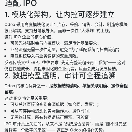
适配 IPO
1. 模块化架构，让内控可逐步建立
Odoo 采用高度模块化设计：库存、采购、销售、会计、制造等模块
彼此解耦，支持
分阶段导入
，而非一次性 “大爆炸” 式上线。
这对 IPO 企业的核心价值：
可优先补强财会与内控模块，满足审计基础要求；
业务流程无需一次性定型，避免 “为了适配系统而扭曲流程”；
降低系统导入与业务调整的双重风险。
反观传统大型 ERP，往往要求 “先定完整流程→再上系统”—— 这对
仍在快速成长、流程未固化的企业而言，反而会成为发展桎梏。
2. 数据模型透明，审计可全程追溯
Odoo 的核心优势之一，是
数据结构清晰、单据关联明确、操作全程
留痕
。
这对 IPO 审计至关重要：
可从总账直接追查到来源单据（如合同、发票）；
可从库存异动追溯到实际操作人、操作时间；
无黑箱计算，所有数据逻辑可解释、可验证。
IPO 审计真正关注的，从来不是 “系统是否昂贵”，而是 “能不能完整
解释每一个数字的来源”—— 这正是 Odoo 的核心优势。