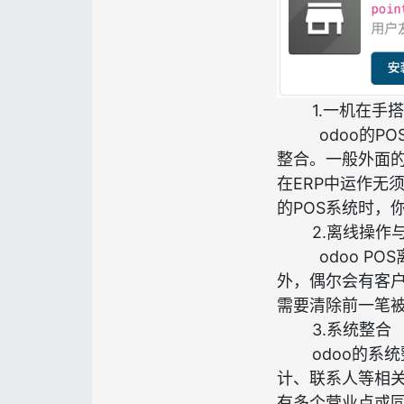
1.一机在手
odoo的P
整合。一般外面的
在ERP中运作无
的POS系统时，
2.离线操作
odoo 
外，偶尔会有客
需要清除前一笔
3.系统整合
odoo的系
计、联系人等相
有多个营业点或同